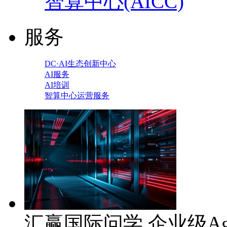
智算中心(AICC)
服务
DC·AI生态创新中心
AI服务
AI培训
智算中心运营服务
汇赢国际问学 企业级Ag