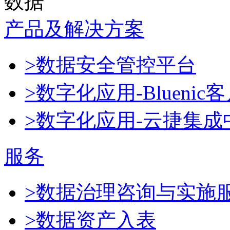
数据
产品及解决方案
>数据安全管控平台
>数字化应用-Blueni
>数字化应用-云捷集成
服务
>数据治理咨询与实施
>数据资产入表