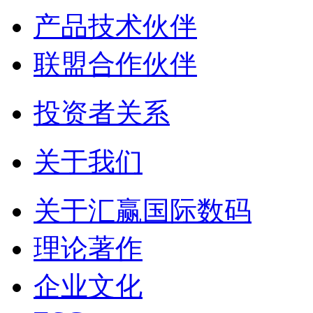
产品技术伙伴
联盟合作伙伴
投资者关系
关于我们
关于汇赢国际数码
理论著作
企业文化