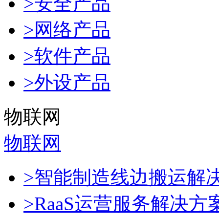
>安全产品
>网络产品
>软件产品
>外设产品
物联网
物联网
>智能制造线边搬运解
>RaaS运营服务解决方