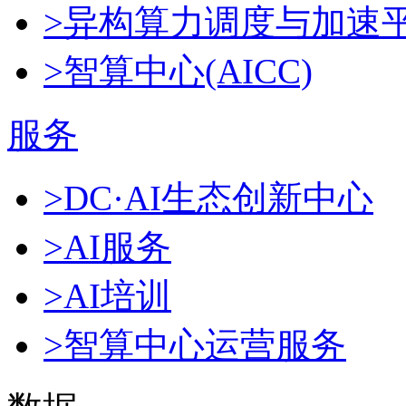
>异构算力调度与加速
>智算中心(AICC)
服务
>DC·AI生态创新中心
>AI服务
>AI培训
>智算中心运营服务