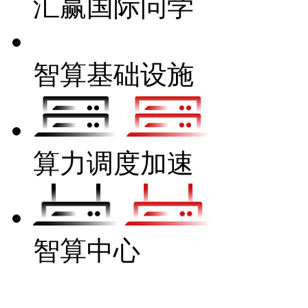
汇赢国际问学
智算基础设施
算力调度加速
智算中心