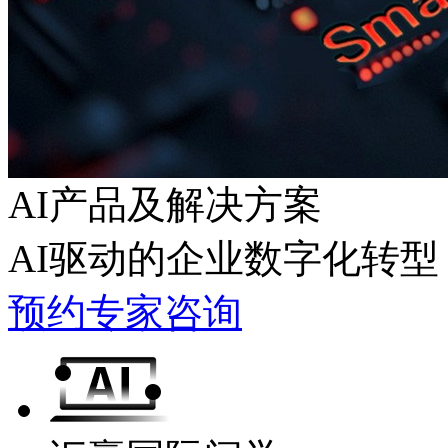
AI产品及解决方案
AI驱动的企业数字化转型
预约专家咨询