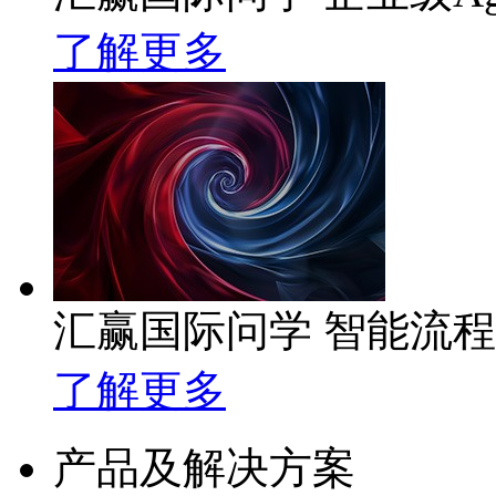
了解更多
汇赢国际问学 智能流
了解更多
产品及解决方案